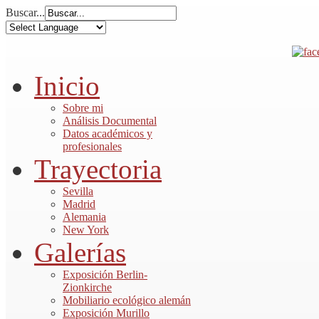
Buscar...
Inicio
Sobre mi
Análisis Documental
Datos académicos y
profesionales
Trayectoria
Sevilla
Madrid
Alemania
New York
Galerías
Exposición Berlin-
Zionkirche
Mobiliario ecológico alemán
Exposición Murillo