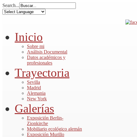
Search...
Inicio
Sobre mi
Análisis Documental
Datos académicos y
profesionales
Trayectoria
Sevilla
Madrid
Alemania
New York
Galerías
Exposición Berlin-
Zionkirche
Mobiliario ecológico alemán
Exposición Murillo